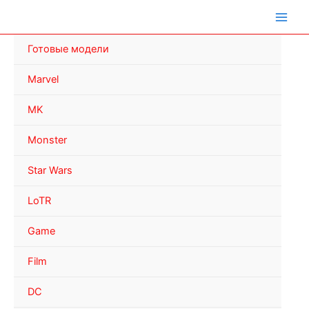
Перейти
к
содержимому
Готовые модели
Marvel
MK
Monster
Star Wars
LoTR
Game
Film
DC