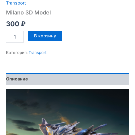
Transport
Milano 3D Model
300
₽
Количество
В корзину
товара
Milano
3D
Категория:
Transport
Model
Описание