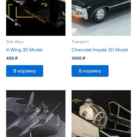
Star Wars
Transport
X-Wing 3D Model
Chevrolet Impala 3D Model
450
₽
1000
₽
В корзину
В корзину