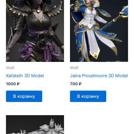
WoW
WoW
Xal’atath 3D Model
Jaina Proudmoore 3D Model
1000
₽
700
₽
В корзину
В корзину