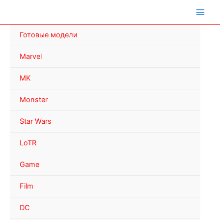
Перейти
к
содержимому
Готовые модели
Marvel
MK
Monster
Star Wars
LoTR
Game
Film
DC