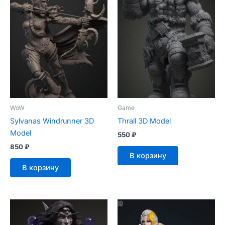
WoW
Game
Sylvanas Windrunner 3D
Thrall 3D Model
Model
550
₽
850
₽
В корзину
В корзину