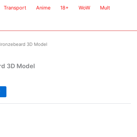
Transport
Anime
18+
WoW
Mult
Bronzebeard 3D Model
rd 3D Model
у