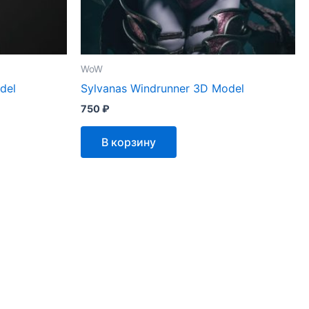
WoW
del
Sylvanas Windrunner 3D Model
750
₽
В корзину