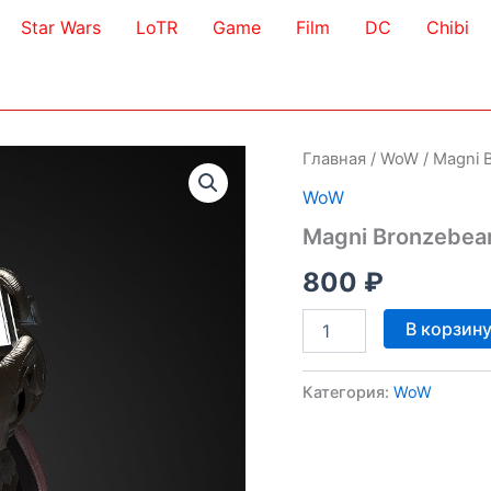
Star Wars
LoTR
Game
Film
DC
Chibi
Главная
/
WoW
/ Magni 
WoW
Magni Bronzebea
800
₽
Количество
В корзин
товара
Magni
Bronzebeard
Категория:
WoW
3D
Model