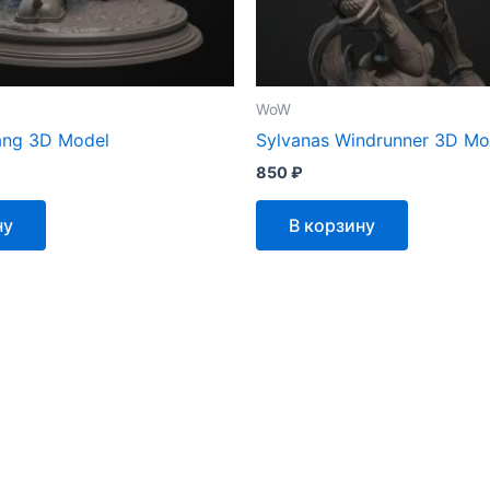
WoW
ang 3D Model
Sylvanas Windrunner 3D Mo
850
₽
ну
В корзину