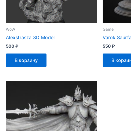
WoW
Game
Alexstrasza 3D Model
Varok Saurf
500
₽
550
₽
В корзину
В корзи