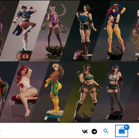
Поиск
т