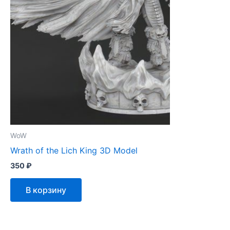
WoW
Wrath of the Lich King 3D Model
350
₽
В корзину