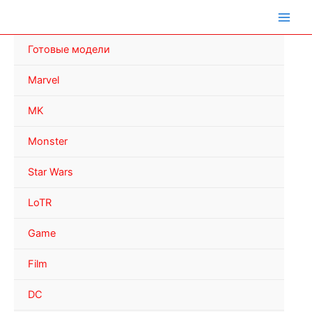
Перейти
к
содержимому
Готовые модели
Marvel
MK
Monster
Star Wars
LoTR
Game
Film
DC