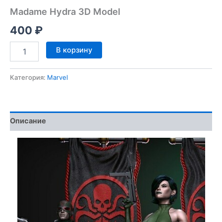
Madame Hydra 3D Model
400
₽
Количество
В корзину
товара
Madame
Hydra
Категория:
Marvel
3D
Model
Описание