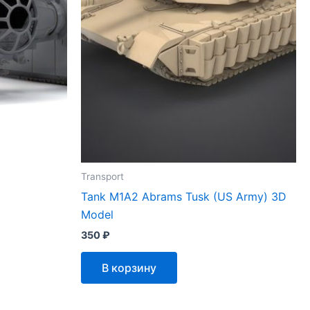
Transport
Tank M1A2 Abrams Tusk (US Army) 3D
Model
350
₽
В корзину