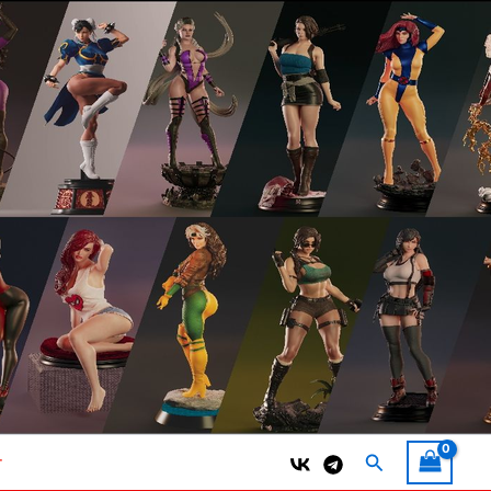
Поиск
т