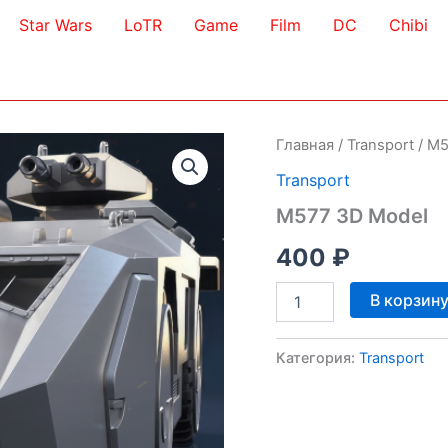
Star Wars
LoTR
Game
Film
DC
Chibi
Главная
/
Transport
/ M5
Transport
M577 3D Model
400
₽
Количество
В корзин
товара
M577
3D
Категория:
Transport
Model