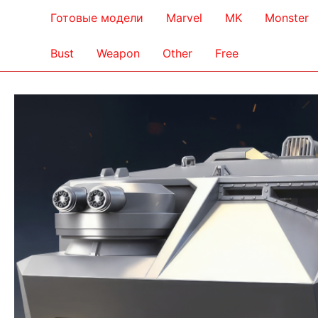
Готовые модели
Marvel
MK
Monster
Bust
Weapon
Other
Free