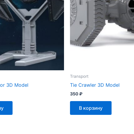
Transport
tor 3D Model
Tie Crawler 3D Model
350
₽
ну
В корзину