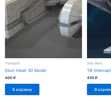
Transport
Star Wars
Ebon Hawk 3D Model
TIE Intercep
400
₽
450
₽
В корзину
В корзи