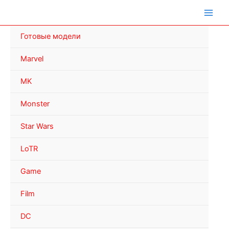
Перейти
к
содержимому
Готовые модели
Marvel
MK
Monster
Star Wars
LoTR
Game
Film
DC