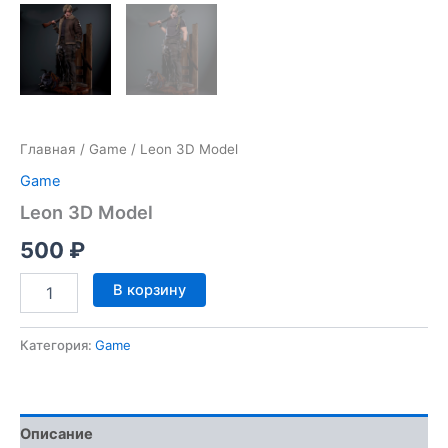
Главная
/
Game
/ Leon 3D Model
Game
Leon 3D Model
500
₽
Количество
В корзину
товара
Leon
3D
Категория:
Game
Model
Описание