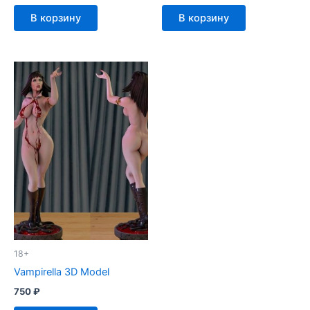
В корзину
В корзину
18+
Vampirella 3D Model
750
₽