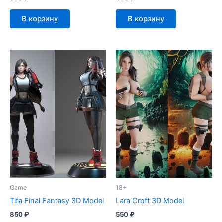
В корзину
В корзину
Game
18+
Tifa Final Fantasy 3D Model
Lara Croft 3D Model
850
₽
550
₽