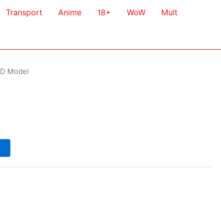
Transport
Anime
18+
WoW
Mult
3D Model
у