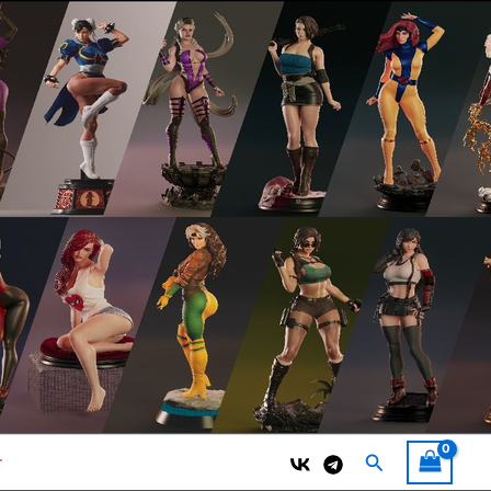
Поиск
т