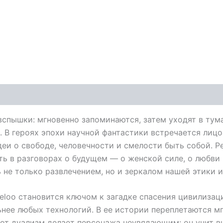
 вспышки: мгновенно запоминаются, затем уходят в ту
. В героях эпохи научной фантастики встречается лиц
еи о свободе, человечности и смелости быть собой. Ре
ь в разговорах о будущем — о женской силе, о любви и
 не только развлечением, но и зеркалом нашей этики и
eloo становится ключом к загадке спасения цивилизаци
ьнее любых технологий. В ее истории переплетаются м
от дуализм делает персонажа неувядающим: он учит вн