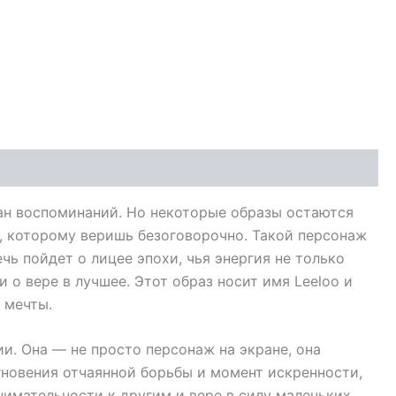
ман воспоминаний. Но некоторые образы остаются
о, которому веришь безоговорочно. Такой персонаж
чь пойдет о лицее эпохи, чья энергия не только
 о вере в лучшее. Этот образ носит имя Leeloo и
 мечты.
и. Она — не просто персонаж на экране, она
гновения отчаянной борьбы и момент искренности,
имательности к другим и вере в силу маленьких,