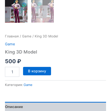
Главная
/
Game
/ King 3D Model
Game
King 3D Model
500
₽
Количество
В корзину
товара
King
3D
Категория:
Game
Model
Описание