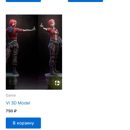
Game
VI 3D Model
750
₽
В корзину