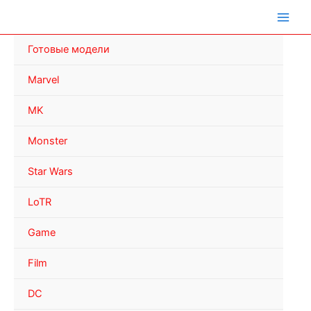
Перейти
к
содержимому
Готовые модели
Marvel
MK
Monster
Star Wars
LoTR
Game
Film
DC