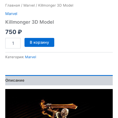
Главная
/
Marvel
/ Killmonger 3D Model
Marvel
Killmonger 3D Model
750
₽
Количество
В корзину
товара
Killmonger
3D
Категория:
Marvel
Model
Описание