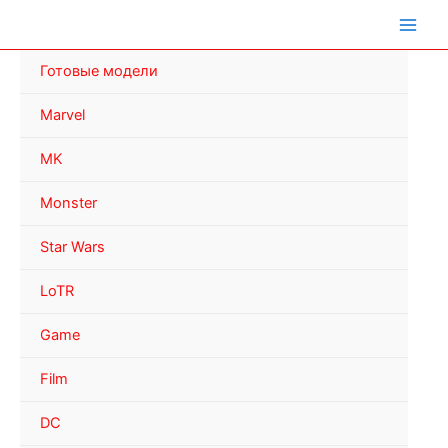
Перейти
к
содержимому
Готовые модели
Marvel
MK
Monster
Star Wars
LoTR
Game
Film
DC