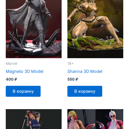
Marvel
18+
Magneto 3D Model
Shanna 3D Model
400
₽
550
₽
В корзину
В корзину