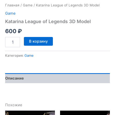
Главная
/
Game
/ Katarina League of Legends 3D Model
Game
Katarina League of Legends 3D Model
600
₽
Количество
В корзину
товара
Katarina
League
Категория:
Game
of
Legends
3D
Model
Описание
Похожие