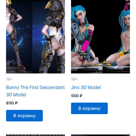
18+
18+
Bunny The First Descendant
Jinx 3D Model
3D Model
550
₽
850
₽
В корзину
В корзину