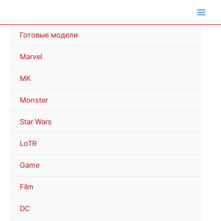
Перейти
к
содержимому
Готовые модели
Marvel
MK
Monster
Star Wars
LoTR
Game
Film
DC