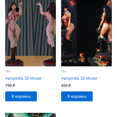
18+
18+
Vampirella 3D Model
Vampirella 3D Model
750
₽
550
₽
В корзину
В корзину