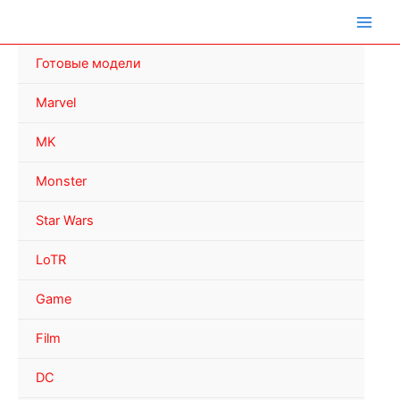
Перейти
к
содержимому
Готовые модели
Marvel
MK
Monster
Star Wars
LoTR
Game
Film
DC