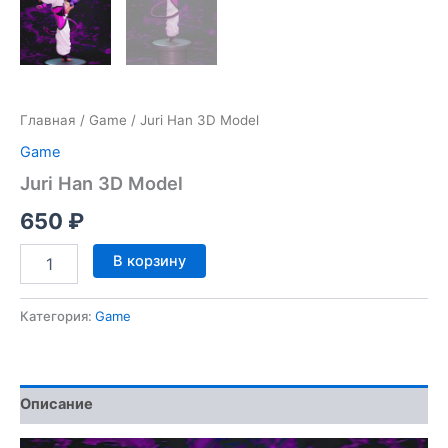
Главная
/
Game
/ Juri Han 3D Model
Game
Juri Han 3D Model
650
₽
Количество
В корзину
товара
Juri
Han
Категория:
Game
3D
Model
Описание