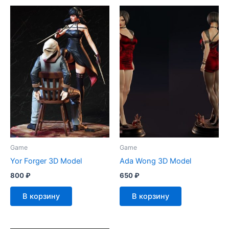
Game
Game
Yor Forger 3D Model
Ada Wong 3D Model
800
₽
650
₽
В корзину
В корзину