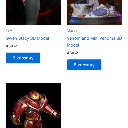
18+
Marvel
Gwen Stacy 3D Model
Venom and Mini Venoms 3D
Model
450
₽
450
₽
В корзину
В корзину