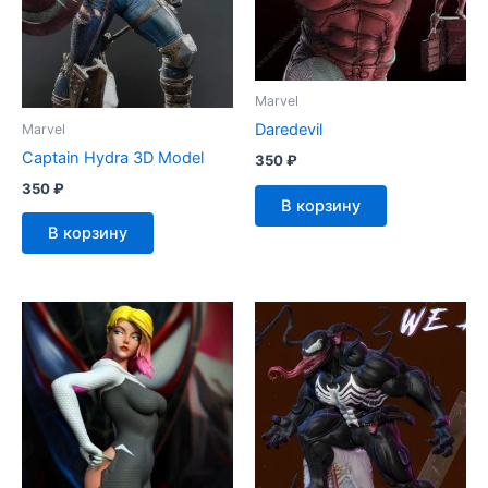
Marvel
Daredevil
Marvel
Captain Hydra 3D Model
350
₽
350
₽
В корзину
В корзину