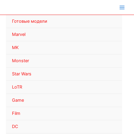
Перейти
к
содержимому
Готовые модели
Marvel
MK
Monster
Star Wars
LoTR
Game
Film
DC