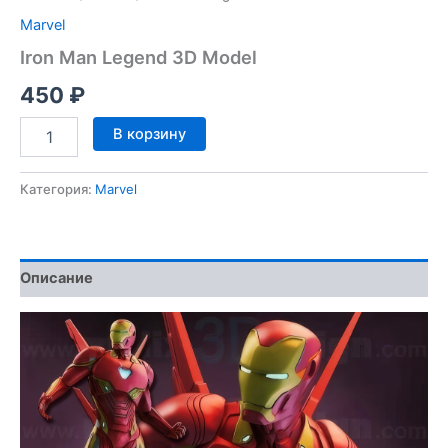
Marvel
Iron Man Legend 3D Model
450
₽
Количество
В корзину
товара
Iron
Man
Категория:
Marvel
Legend
3D
Model
Описание