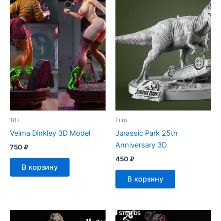
18+
Film
Velma Dinkley 3D Model
Jurassic Park 25th
Anniversary 3D
750
₽
450
₽
В корзину
В корзину