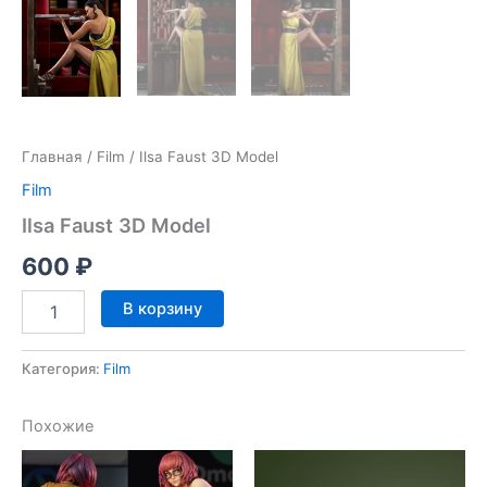
Главная
/
Film
/ Ilsa Faust 3D Model
Film
Ilsa Faust 3D Model
600
₽
Количество
В корзину
товара
Ilsa
Faust
Категория:
Film
3D
Model
Похожие