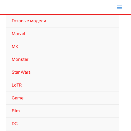
Перейти
к
содержимому
Готовые модели
Marvel
MK
Monster
Star Wars
LoTR
Game
Film
DC