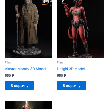
Film
Film
Alastor Moody 3D Model
Hellgirl 3D Model
550
₽
550
₽
В корзину
В корзину