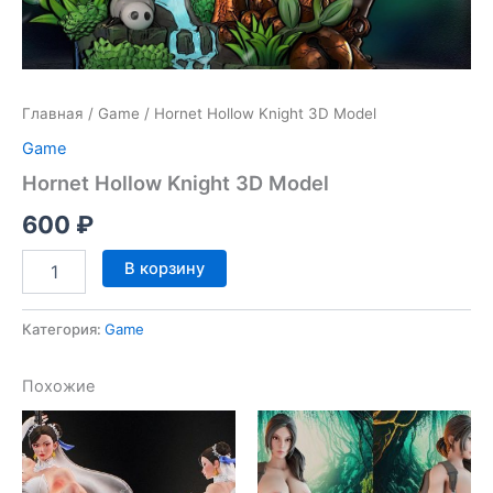
Главная
/
Game
/ Hornet Hollow Knight 3D Model
Game
Hornet Hollow Knight 3D Model
600
₽
Количество
В корзину
товара
Hornet
Hollow
Категория:
Game
Knight
3D
Похожие
Model