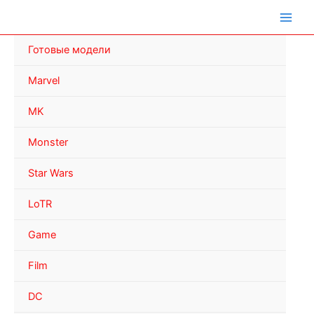
Перейти
к
содержимому
Готовые модели
Marvel
MK
Monster
Star Wars
LoTR
Game
Film
DC