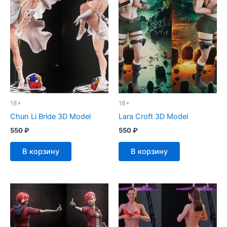
18+
18+
Chun Li Bride 3D Model
Lara Croft 3D Model
550
₽
550
₽
В корзину
В корзину