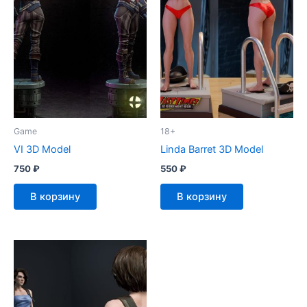
Game
18+
VI 3D Model
Linda Barret 3D Model
750
₽
550
₽
В корзину
В корзину