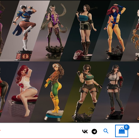
Поиск
т