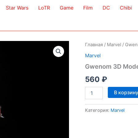
Star Wars
LoTR
Game
Film
DC
Chibi
Главная
/
Marvel
/ Gwen
Marvel
Gwenom 3D Mode
560
₽
Количество
В корзин
товара
Gwenom
3D
Категория:
Marvel
Model