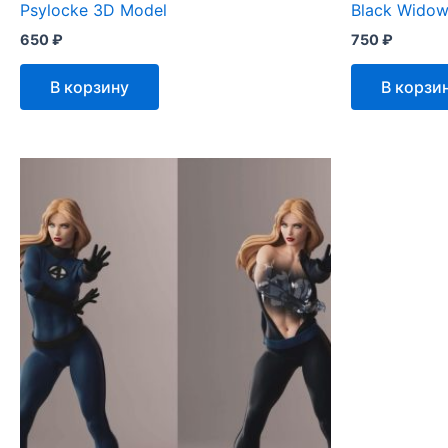
Psylocke 3D Model
Black Wido
650
₽
750
₽
В корзину
В корзи