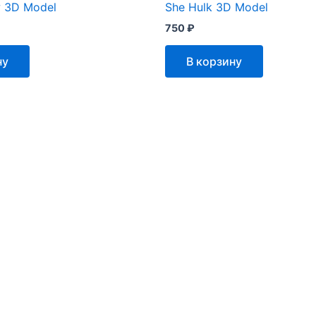
w 3D Model
She Hulk 3D Model
750
₽
ну
В корзину