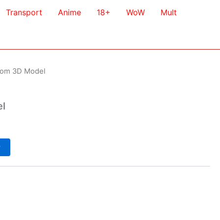
Transport
Anime
18+
WoW
Mult
om 3D Model
l
у