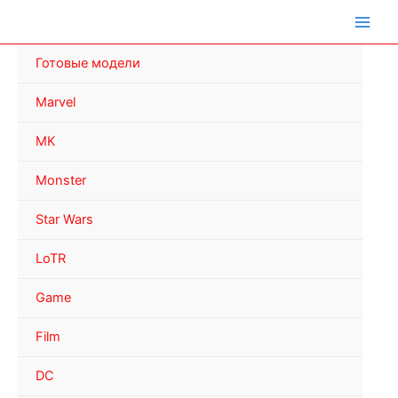
Перейти
к
содержимому
Готовые модели
Marvel
MK
Monster
Star Wars
LoTR
Game
Film
DC