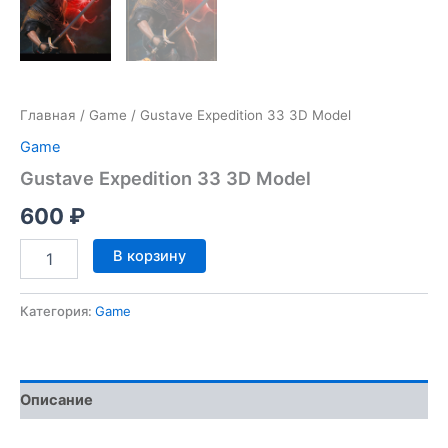
Главная
/
Game
/ Gustave Expedition 33 3D Model
Game
Gustave Expedition 33 3D Model
600
₽
Количество
В корзину
товара
Gustave
Expedition
Категория:
Game
33
3D
Model
Описание