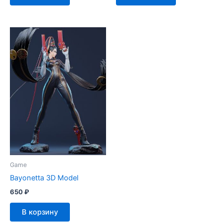
Game
Bayonetta 3D Model
650
₽
В корзину