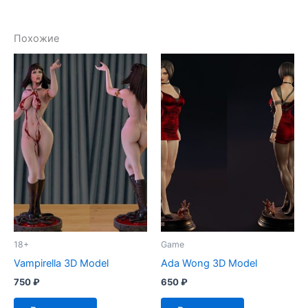
Похожие
18+
Game
Vampirella 3D Model
Ada Wong 3D Model
750
₽
650
₽