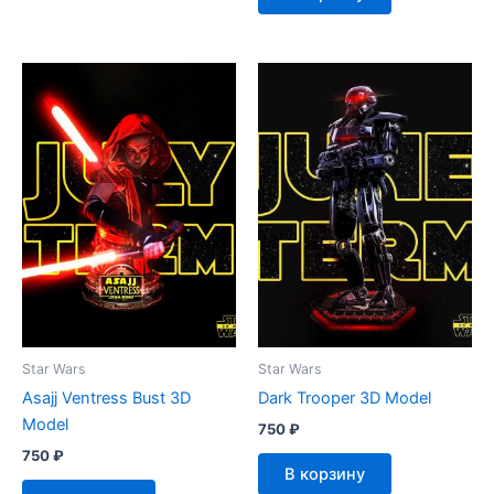
Star Wars
Star Wars
Asajj Ventress Bust 3D
Dark Trooper 3D Model
Model
750
₽
750
₽
В корзину