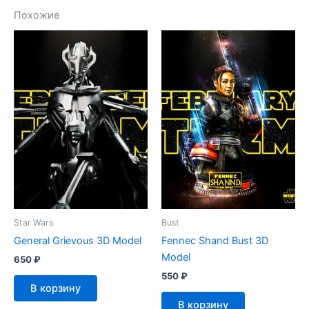
Похожие
Star Wars
Bust
General Grievous 3D Model
Fennec Shand Bust 3D
Model
650
₽
550
₽
В корзину
В корзину