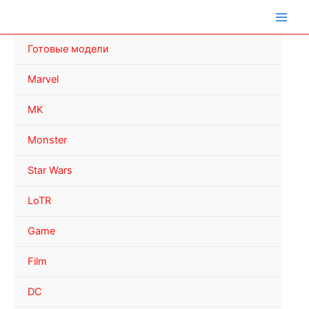
Перейти
к
содержимому
Готовые модели
Marvel
MK
Monster
Star Wars
LoTR
Game
Film
DC