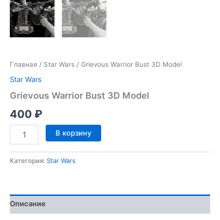
Главная
/
Star Wars
/ Grievous Warrior Bust 3D Model
Star Wars
Grievous Warrior Bust 3D Model
400
₽
Количество
В корзину
товара
Grievous
Warrior
Категория:
Star Wars
Bust
3D
Model
Описание