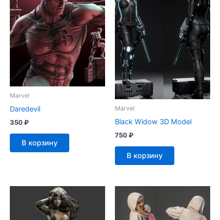
Marvel
Daredevil
Marvel
Black Widow 3D Model
350
₽
750
₽
В корзину
В корзину