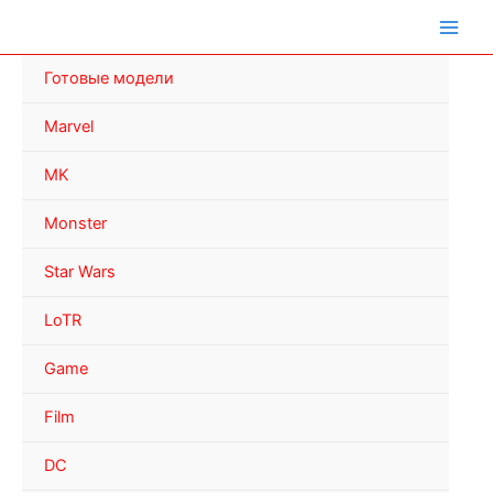
Перейти
к
содержимому
Готовые модели
Marvel
MK
Monster
Star Wars
LoTR
Game
Film
DC