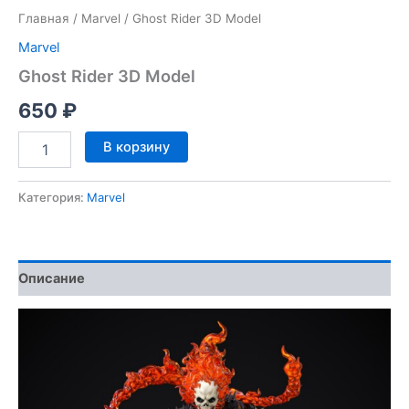
Главная
/
Marvel
/ Ghost Rider 3D Model
Marvel
Ghost Rider 3D Model
650
₽
Количество
В корзину
товара
Ghost
Rider
Категория:
Marvel
3D
Model
Описание