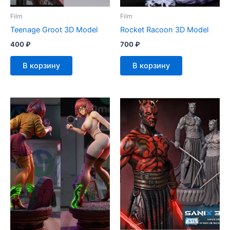
Film
Film
Teenage Groot 3D Model
Rocket Racoon 3D Model
400
₽
700
₽
В корзину
В корзину