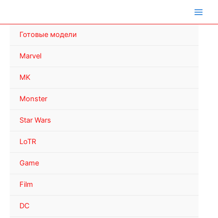
Перейти
к
содержимому
Готовые модели
Marvel
MK
Monster
Star Wars
LoTR
Game
Film
DC