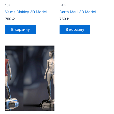
18+
Film
Velma Dinkley 3D Model
Darth Maul 3D Model
750
₽
750
₽
В корзину
В корзину