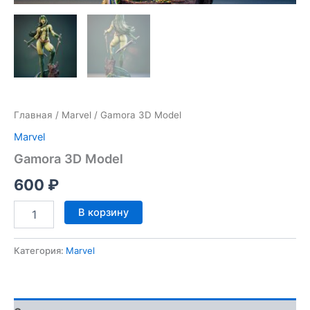
Главная
/
Marvel
/ Gamora 3D Model
Marvel
Gamora 3D Model
600
₽
Количество
В корзину
товара
Gamora
3D
Категория:
Marvel
Model