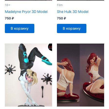
18+
Film
Madelyne Pryor 3D Model
She Hulk 3D Model
750
₽
750
₽
В корзину
В корзину