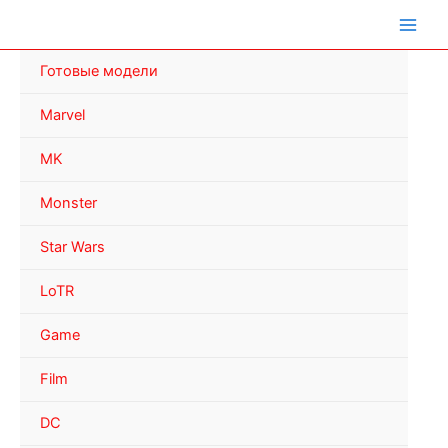
Перейти
к
содержимому
Готовые модели
Marvel
MK
Monster
Star Wars
LoTR
Game
Film
DC