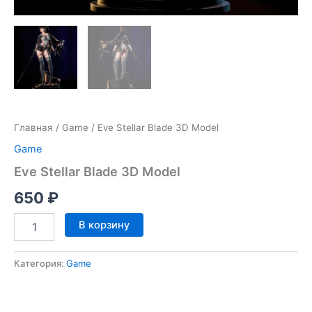
Главная
/
Game
/ Eve Stellar Blade 3D Model
Game
Eve Stellar Blade 3D Model
650
₽
Количество
В корзину
товара
Eve
Stellar
Категория:
Game
Blade
3D
Model