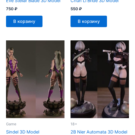
Eve Stellar Blade 3D Model
Chun Li Bride 3D Model
750
₽
550
₽
В корзину
В корзину
Game
18+
Sindel 3D Model
2B Nier Automata 3D Model