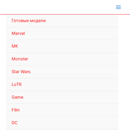
Перейти
к
содержимому
Готовые модели
Marvel
MK
Monster
Star Wars
LoTR
Game
Film
DC