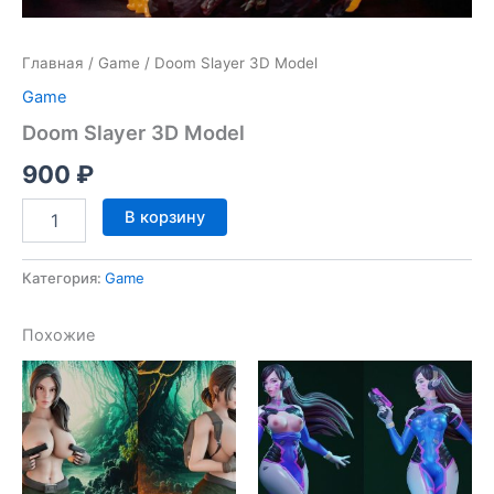
Главная
/
Game
/ Doom Slayer 3D Model
Game
Doom Slayer 3D Model
900
₽
Количество
В корзину
товара
Doom
Slayer
Категория:
Game
3D
Model
Похожие