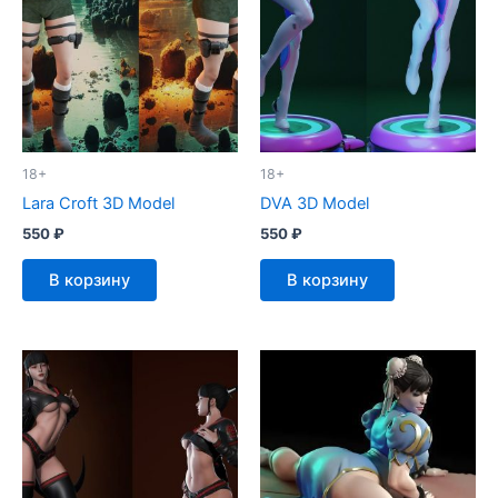
18+
18+
Lara Croft 3D Model
DVA 3D Model
550
₽
550
₽
В корзину
В корзину