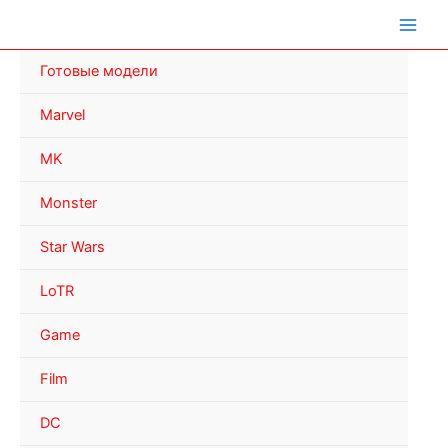
Перейти
к
содержимому
Готовые модели
Marvel
MK
Monster
Star Wars
LoTR
Game
Film
DC