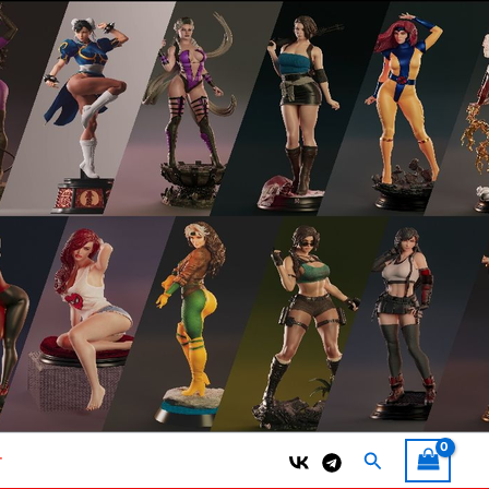
Поиск
т