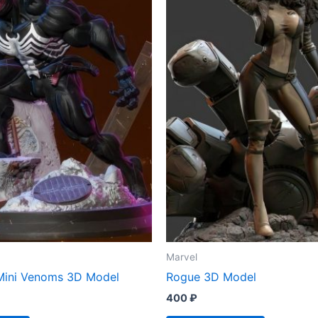
Marvel
Mini Venoms 3D Model
Rogue 3D Model
400
₽