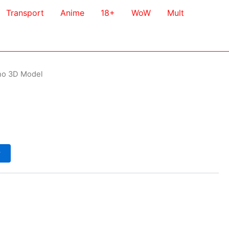
Transport
Anime
18+
WoW
Mult
no 3D Model
у