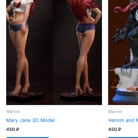
Marvel
Marvel
Mary Jane 3D Model
Venom and 
450
₽
450
₽