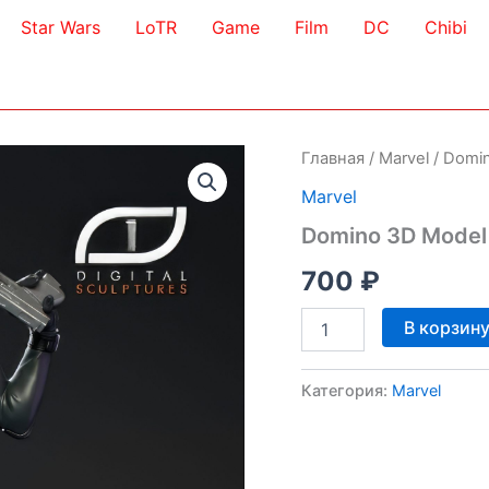
Star Wars
LoTR
Game
Film
DC
Chibi
Главная
/
Marvel
/ Domi
Marvel
Domino 3D Model
700
₽
Количество
В корзин
товара
Domino
3D
Категория:
Marvel
Model