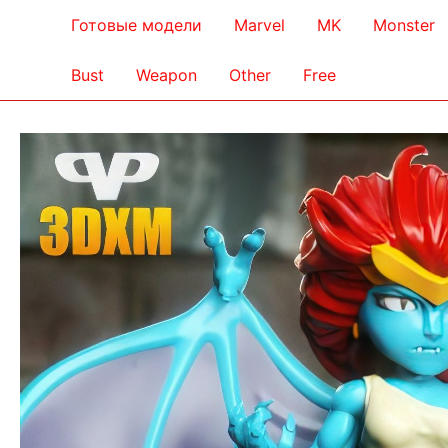
Готовые модели
Marvel
MK
Monster
Bust
Weapon
Other
Free