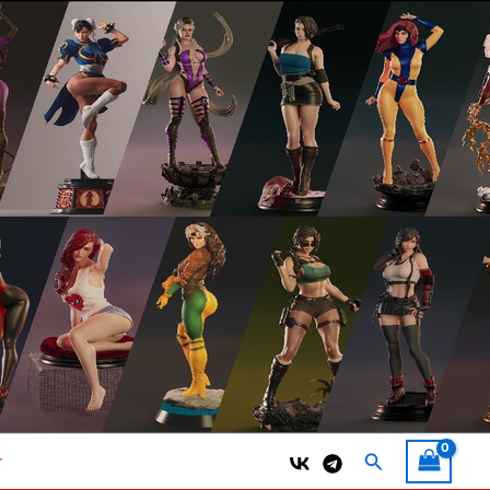
Поиск
т