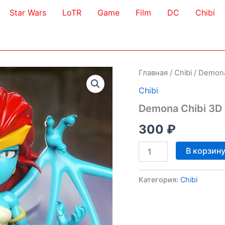
Star Wars
LoTR
Game
Film
DC
Chibi
Главная
/
Chibi
/ Demona
Chibi
Demona Chibi 3D
300
₽
Количество
В корзин
товара
Demona
Chibi
Категория:
Chibi
3D
Model