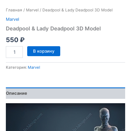
Главная
/
Marvel
/ Deadpool & Lady Deadpool 3D Model
Marvel
Deadpool & Lady Deadpool 3D Model
550
₽
Количество
В корзину
товара
Deadpool
&
Категория:
Marvel
Lady
Deadpool
3D
Model
Описание