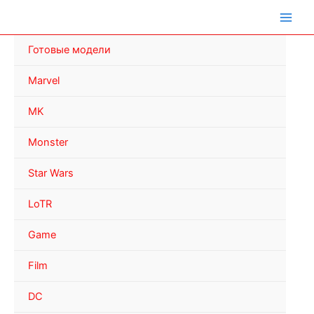
Перейти
к
содержимому
Готовые модели
Marvel
MK
Monster
Star Wars
LoTR
Game
Film
DC