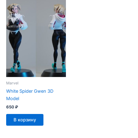
Marvel
White Spider Gwen 3D
Model
650
₽
В корзину