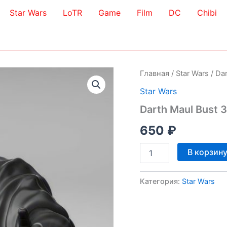
Star Wars
LoTR
Game
Film
DC
Chibi
Главная
/
Star Wars
/ Da
Star Wars
Darth Maul Bust 
650
₽
Количество
В корзин
товара
Darth
Maul
Категория:
Star Wars
Bust
3D
Model