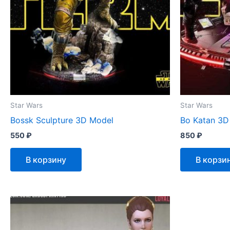
Star Wars
Star Wars
Bossk Sculpture 3D Model
Bo Katan 3D
550
₽
850
₽
В корзину
В корзи