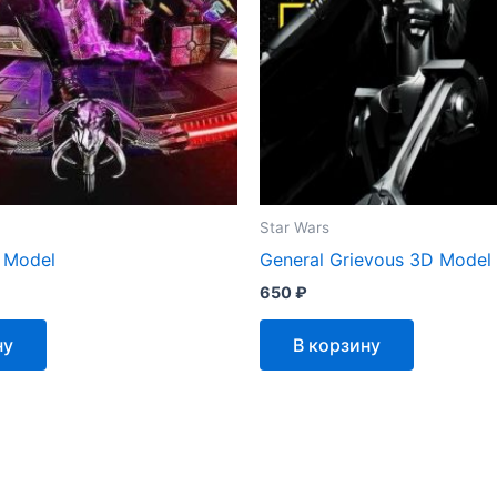
Star Wars
 Model
General Grievous 3D Model
650
₽
ну
В корзину