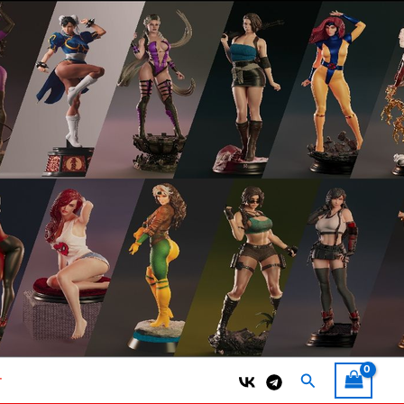
Поиск
т