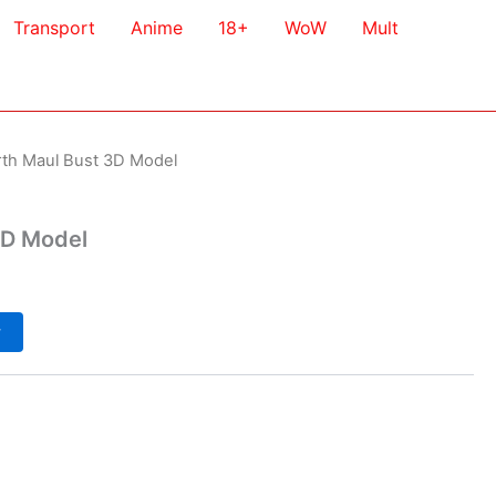
Transport
Anime
18+
WoW
Mult
rth Maul Bust 3D Model
3D Model
у