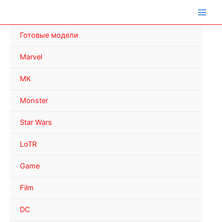
Перейти
к
содержимому
Готовые модели
Marvel
MK
Monster
Star Wars
LoTR
Game
Film
DC