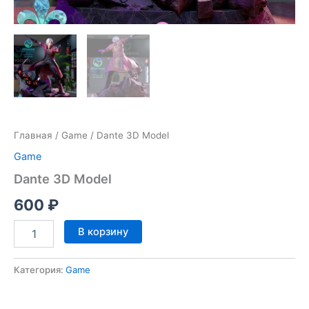
Главная
/
Game
/ Dante 3D Model
Game
Dante 3D Model
600
₽
Количество
В корзину
товара
Dante
3D
Категория:
Game
Model