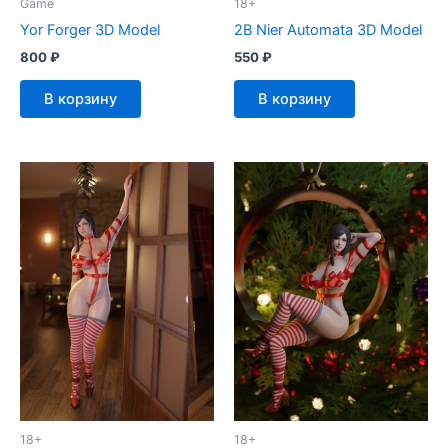
Game
18+
Yor Forger 3D Model
2B Nier Automata 3D Model
800
₽
550
₽
В корзину
В корзину
18+
18+