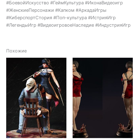
#БоевойИскусство #ГеймКультура #ИконаВидеоигр
#ЖенскиеПерсонажи #Капком #АркадаИгры
#КиберспортСтория #Поп-культура #ИстрияИгр
#ЛегендыИгр #ВидеоигровоеНаследие #ИндустрияИгр
Похожие