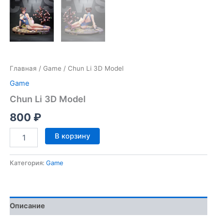
Главная
/
Game
/ Chun Li 3D Model
Game
Chun Li 3D Model
800
₽
Количество
В корзину
товара
Chun
Li
Категория:
Game
3D
Model
Описание