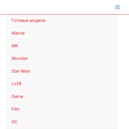
Перейти
к
содержимому
Готовые модели
Marvel
MK
Monster
Star Wars
LoTR
Game
Film
DC