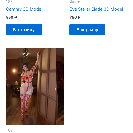
18+
Game
Cammy 3D Model
Eve Stellar Blade 3D Model
550
₽
750
₽
В корзину
В корзину
18+