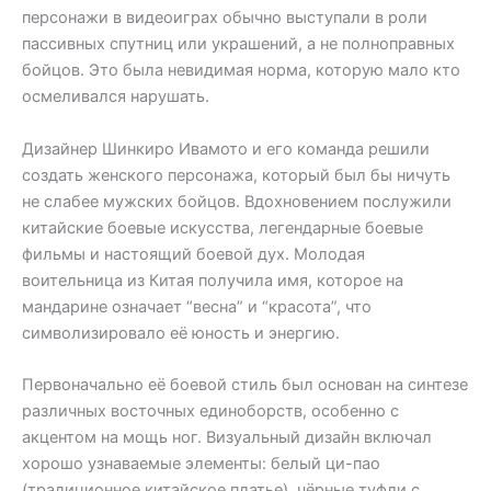
персонажи в видеоиграх обычно выступали в роли
пассивных спутниц или украшений, а не полноправных
бойцов. Это была невидимая норма, которую мало кто
осмеливался нарушать.
Дизайнер Шинкиро Ивамото и его команда решили
создать женского персонажа, который был бы ничуть
не слабее мужских бойцов. Вдохновением послужили
китайские боевые искусства, легендарные боевые
фильмы и настоящий боевой дух. Молодая
воительница из Китая получила имя, которое на
мандарине означает “весна” и “красота”, что
символизировало её юность и энергию.
Первоначально её боевой стиль был основан на синтезе
различных восточных единоборств, особенно с
акцентом на мощь ног. Визуальный дизайн включал
хорошо узнаваемые элементы: белый ци-пао
(традиционное китайское платье), чёрные туфли с