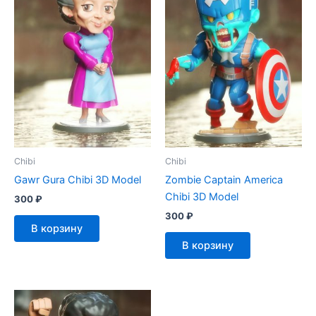
Chibi
Chibi
Gawr Gura Chibi 3D Model
Zombie Captain America
Chibi 3D Model
300
₽
300
₽
В корзину
В корзину