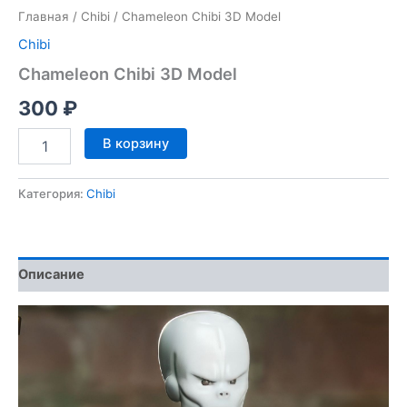
Главная
/
Chibi
/ Chameleon Chibi 3D Model
Chibi
Chameleon Chibi 3D Model
300
₽
Количество
В корзину
товара
Chameleon
Chibi
Категория:
Chibi
3D
Model
Описание