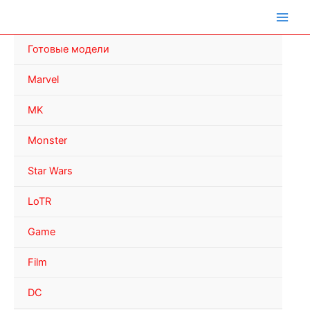
Перейти
к
содержимому
Готовые модели
Marvel
MK
Monster
Star Wars
LoTR
Game
Film
DC