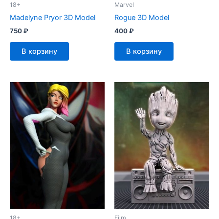
18+
Marvel
Madelyne Pryor 3D Model
Rogue 3D Model
750
₽
400
₽
В корзину
В корзину
18+
Film