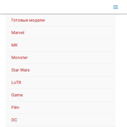
Перейти
к
содержимому
Готовые модели
Marvel
MK
Monster
Star Wars
LoTR
Game
Film
DC