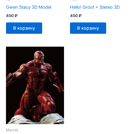
Gwen Stacy 3D Model
Hello! Groot + Stereo 3D
450
₽
450
₽
В корзину
В корзину
Marvel