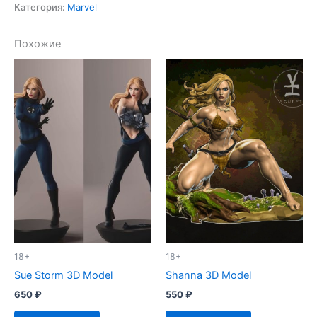
Carter
Категория:
Marvel
3D
Model
Похожие
18+
18+
Sue Storm 3D Model
Shanna 3D Model
650
₽
550
₽