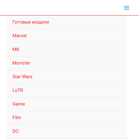
Перейти
к
содержимому
Готовые модели
Marvel
MK
Monster
Star Wars
LoTR
Game
Film
DC