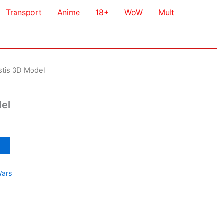
Transport
Anime
18+
WoW
Mult
stis 3D Model
del
у
Wars