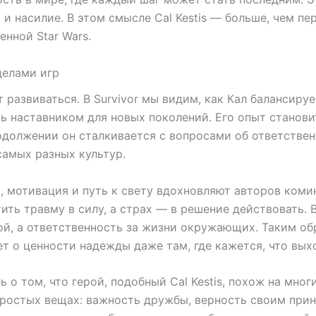
и и насилие. В этом смысле Cal Kestis — больше, чем 
енной Star Wars.
еделами игр
развиваться. В Survivor мы видим, как Кал балансиру
ь наставником для новых поколений. Его опыт становит
одолжении он сталкивается с вопросами об ответствен
 самых разных культур.
и, мотивация и путь к свету вдохновляют авторов коми
ть травму в силу, а страх — в решение действовать. 
лой, а ответственность за жизни окружающих. Таким об
т о ценности надежды даже там, где кажется, что выхо
ь о том, что герой, подобный Cal Kestis, похож на мно
простых вещах: важность дружбы, верность своим прин