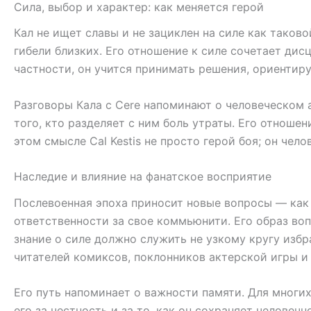
Сила, выбор и характер: как меняется герой
Кал не ищет славы и не зациклен на силе как таков
гибели близких. Его отношение к силе сочетает дис
частности, он учится принимать решения, ориентир
Разговоры Калa с Cere напоминают о человеческом 
того, кто разделяет с ним боль утраты. Его отношен
этом смысле Cal Kestis не просто герой боя; он чел
Наследие и влияние на фанатское восприятие
Послевоенная эпоха приносит новые вопросы — как 
ответственности за свое коммьюнити. Его образ в
знание о силе должно служить не узкому кругу избра
читателей комиксов, поклонников актерской игры и с
Его путь напоминает о важности памяти. Для многих 
его за честность и за то, как он сохраняет человеч