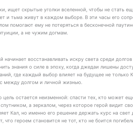
ки, ищет скрытые уголки вселенной, чтобы не стать е
 свет и тьма живут в каждом выборе. В эти часы его с
ом помогают ему не потеряться в бесконечной паутине
нтуиции, а не чужим догмам.
 начинает восстанавливать искру света среди долгов 
ть знания о силе в эпоху, когда джедаи лишены доступ
таний, где каждый выбор влияет на будущее не только К
нс между долгом и личной жизнью.
 цель остается неизменной: спасти тех, кто может еще
спутником, а зеркалом, через которое герой видит сво
ляет Кал, но именно его решение держать курс на свет
т, что героем становится не тот, кто не боится погибел