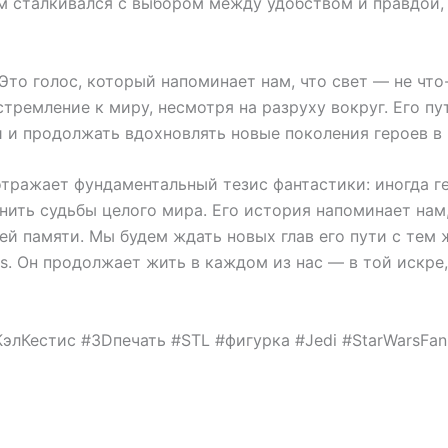
ам сталкивался с выбором между удобством и правдой,
Это голос, который напоминает нам, что свет — не что
стремление к миру, несмотря на разруху вокруг. Его пу
и продолжать вдохновлять новые поколения героев в м
 отражает фундаментальный тезис фантастики: иногда г
ить судьбы целого мира. Его история напоминает нам,
шей памяти. Мы будем ждать новых глав его пути с те
s. Он продолжает жить в каждом из нас — в той искре,
 #КэлКестис #3Dпечать #STL #фигурка #Jedi #StarWarsFan