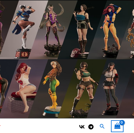
Поиск
т