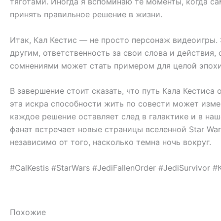
тяготами. Иногда я вспоминаю те моменты, когда с
принять правильное решение в жизни.
Итак, Кал Кестис — не просто персонаж видеоигры. 
другим, ответственность за свои слова и действия, 
сомнениями может стать примером для целой эпохи 
В завершение стоит сказать, что путь Калa Кестиса
эта искра способности жить по совести может измен
каждое решение оставляет след в галактике и в на
фанат встречает новые страницы вселенной Star War
независимо от того, насколько темна ночь вокруг.
#CalKestis #StarWars #JediFallenOrder #JediSurvivor
Похожие