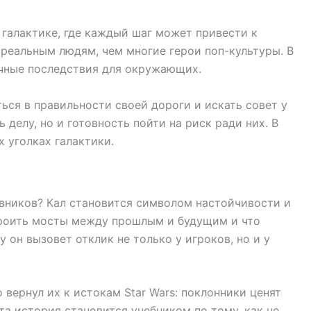
 галактике, где каждый шаг может привести к
 реальным людям, чем многие герои поп-культуры. В
рочные последствия для окружающих.
ься в правильности своей дороги и искать совет у
 делу, но и готовность пойти на риск ради них. В
х уголках галактики.
авников? Кал становится символом настойчивости и
троить мосты между прошлым и будущим и что
 он вызовет отклик не только у игроков, но и у
 вернул их к истокам Star Wars: поклонники ценят
Эта история становится учебником по тому, как не