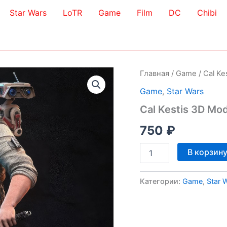
Star Wars
LoTR
Game
Film
DC
Chibi
Главная
/
Game
/ Cal Ke
Game
,
Star Wars
Cal Kestis 3D Mo
750
₽
Количество
В корзин
товара
Cal
Kestis
Категории:
Game
,
Star 
3D
Model