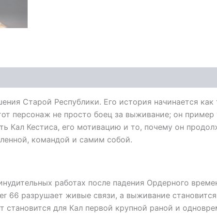
шения Старой Республики. Его история начинается как 
от персонаж не просто боец за выживание; он пример т
ть Кал Кестиса, его мотивацию и то, почему он продо
еленной, командой и самим собой.
ринудительных работах после падения Ордерного време
r 66 разрушает живые связи, а выживание становится
т становится для Кал первой крупной раной и одновре