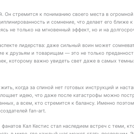
ой. Он стремится к пониманию своего места в огромной
циплинированность и сомнение, что делает его ближе к
уясь не только на мгновенный эффект, но и на долгос
аспекте лидерства: даже сильный воин может сомневат
ие к друзьям и товарищам — это не только преданность
овек, которому важно увидеть свет даже в самых темны
жить, когда за спиной нет готовых инструкций и наст
оплощает идею, что даже после катастрофы можно пос
нных, а всем, кто стремится к балансу. Именно поэтому
оздателей fan-art.
фанатов Кал Кестис стал наследием встреч с теми, кто
ность в мире, где каждый шаг может стать последним. 