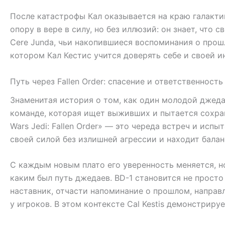
После катастрофы Кал оказывается на краю галакти
опору в вере в силу, но без иллюзий: он знает, что
Cere Junda, чьи накопившиеся воспоминания о прошл
котором Кал Кестис учится доверять себе и своей и
Путь через Fallen Order: спасение и ответственность
Знаменитая история о том, как один молодой джедай
команде, которая ищет выживших и пытается сохрани
Wars Jedi: Fallen Order» — это череда встреч и испы
своей силой без излишней агрессии и находит бала
С каждым новым плато его уверенность меняется, но
каким был путь джедаев. BD-1 становится не просто 
наставник, отчасти напоминание о прошлом, направ
у игроков. В этом контексте Cal Kestis демонстрируе