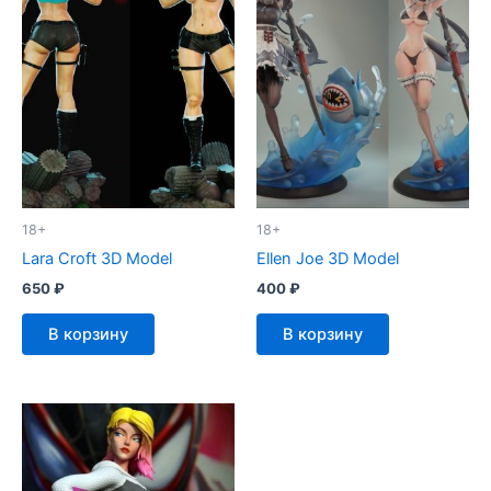
18+
18+
Lara Croft 3D Model
Ellen Joe 3D Model
650
₽
400
₽
В корзину
В корзину