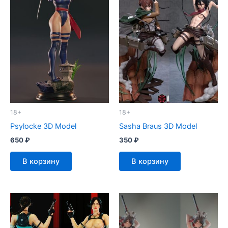
18+
18+
Psylocke 3D Model
Sasha Braus 3D Model
650
₽
350
₽
В корзину
В корзину