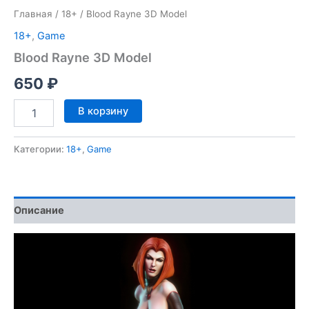
Главная
/
18+
/ Blood Rayne 3D Model
18+
,
Game
Blood Rayne 3D Model
650
₽
Количество
В корзину
товара
Blood
Rayne
Категории:
18+
,
Game
3D
Model
Описание