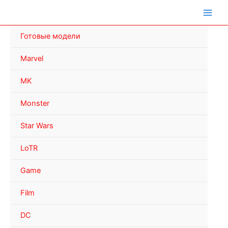
Перейти
к
содержимому
Готовые модели
Marvel
MK
Monster
Star Wars
LoTR
Game
Film
DC