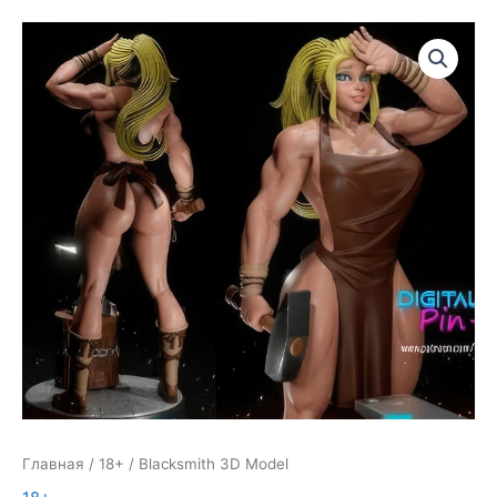
Главная
/
18+
/ Blacksmith 3D Model