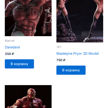
Marvel
Daredevil
18+
Madelyne Pryor 3D Model
350
₽
750
₽
В корзину
В корзину