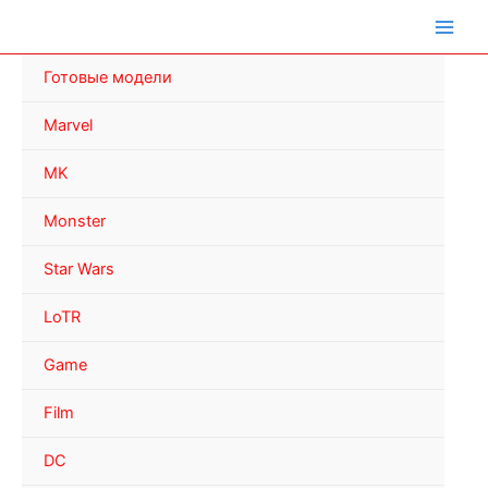
Перейти
к
содержимому
Готовые модели
Marvel
MK
Monster
Star Wars
LoTR
Game
Film
DC