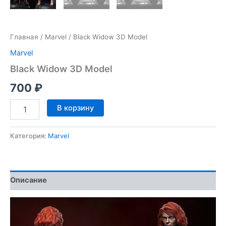
Главная
/
Marvel
/ Black Widow 3D Model
Marvel
Black Widow 3D Model
700
₽
Количество
В корзину
товара
Black
Widow
Категория:
Marvel
3D
Model
Описание