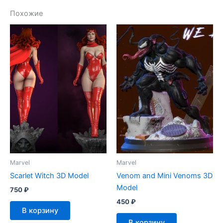
Похожие
Marvel
Marvel
Scarlet Witch 3D Model
Venom and Mini Venoms 3D
Model
750
₽
450
₽
В корзину
В корзину