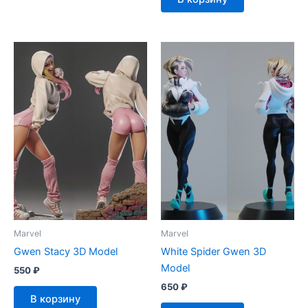
Marvel
Marvel
Gwen Stacy 3D Model
White Spider Gwen 3D
Model
550
₽
650
₽
В корзину