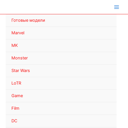
Перейти
к
содержимому
Готовые модели
Marvel
MK
Monster
Star Wars
LoTR
Game
Film
DC