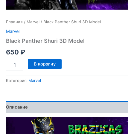
Главная
/
Marvel
/ Black Panther Shuri 3D Model
Marvel
Black Panther Shuri 3D Model
650
₽
Количество
В корзину
товара
Black
Panther
Категория:
Marvel
Shuri
3D
Model
Описание