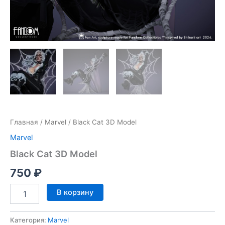
Главная
/
Marvel
/ Black Cat 3D Model
Marvel
Black Cat 3D Model
750
₽
Количество
В корзину
товара
Black
Cat
Категория:
Marvel