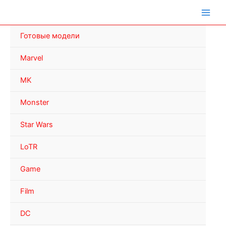
Перейти
к
содержимому
Готовые модели
Marvel
MK
Monster
Star Wars
LoTR
Game
Film
DC