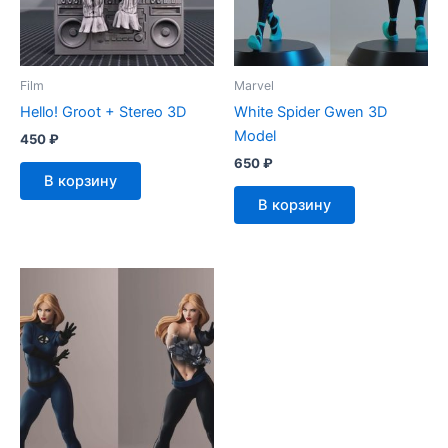
Film
Marvel
Hello! Groot + Stereo 3D
White Spider Gwen 3D
Model
450
₽
650
₽
В корзину
В корзину