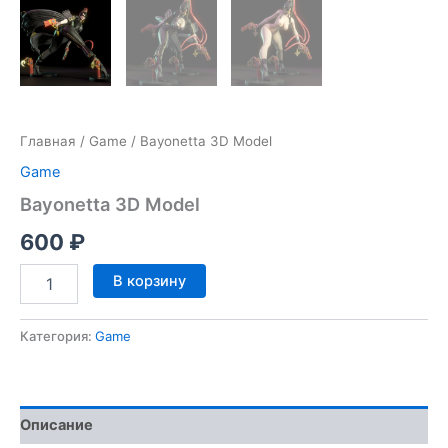
Главная
/
Game
/ Bayonetta 3D Model
Game
Bayonetta 3D Model
600
₽
Количество
В корзину
товара
Bayonetta
3D
Категория:
Game
Model
Описание