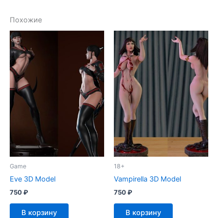
Похожие
Game
18+
Eve 3D Model
Vampirella 3D Model
750
₽
750
₽
В корзину
В корзину