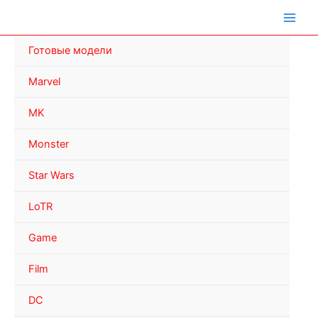
Перейти
к
содержимому
Готовые модели
Marvel
MK
Monster
Star Wars
LoTR
Game
Film
DC