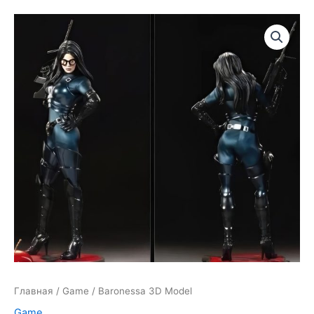
Главная
/
Game
/ Baronessa 3D Model
Game