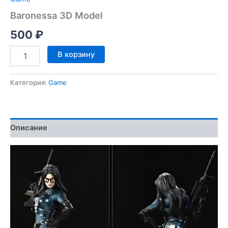
Baronessa 3D Model
500
₽
Количество
В корзину
товара
Baronessa
3D
Категория:
Game
Model
Описание