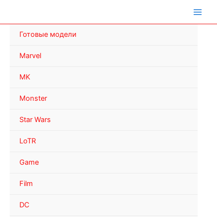
Перейти
к
содержимому
Готовые модели
Marvel
MK
Monster
Star Wars
LoTR
Game
Film
DC