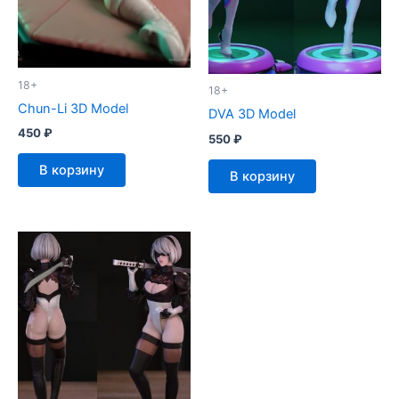
18+
18+
Chun-Li 3D Model
DVA 3D Model
450
₽
550
₽
В корзину
В корзину