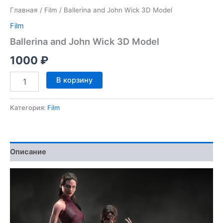
Главная
/
Film
/ Ballerina and John Wick 3D Model
Film
Ballerina and John Wick 3D Model
1000
₽
Количество
В корзину
товара
Ballerina
and
Категория:
Film
John
Wick
3D
Model
Описание