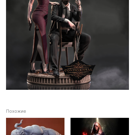
Похожие