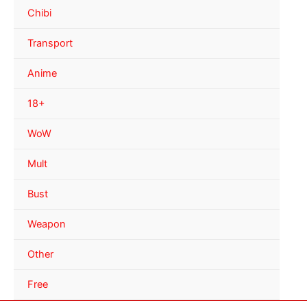
Chibi
Transport
Anime
18+
WoW
Mult
Bust
Weapon
Other
Free