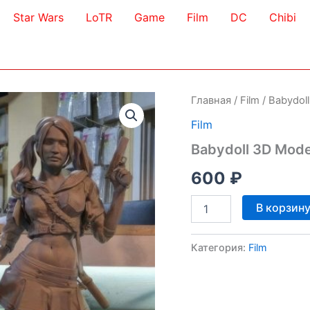
Star Wars
LoTR
Game
Film
DC
Chibi
Главная
/
Film
/ Babydol
Film
Babydoll 3D Mode
600
₽
Количество
В корзин
товара
Babydoll
3D
Категория:
Film
Model