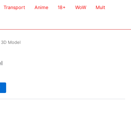
Transport
Anime
18+
WoW
Mult
l 3D Model
l
у