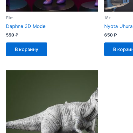
Film
18+
Daphne 3D Model
Nyota Uhura
550
₽
650
₽
В корзину
В корзи