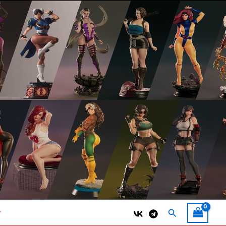
Поиск
т