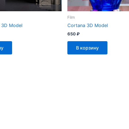
Film
 3D Model
Cortana 3D Model
650
₽
ну
В корзину