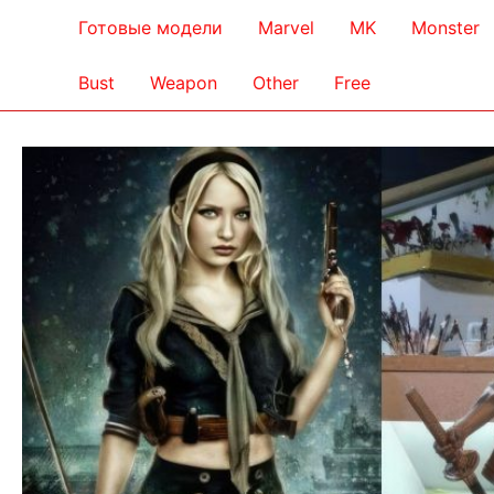
Готовые модели
Marvel
MK
Monster
Bust
Weapon
Other
Free