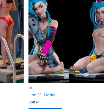
18+
Jinx 3D Model
550
₽