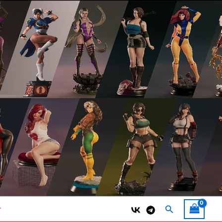
Поиск
т