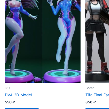
18+
Game
DVA 3D Model
Tifa Final F
550
₽
850
₽