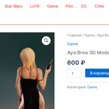
Star Wars
LoTR
Game
Film
DC
Chibi
Главная
/
Game
/ Aya B
Game
Aya Brea 3D Mode
600
₽
Количество
В корзин
товара
Aya
Brea
Категория:
Game
3D
Model