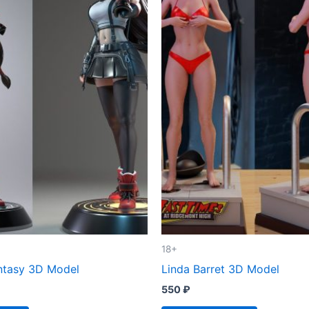
18+
antasy 3D Model
Linda Barret 3D Model
550
₽