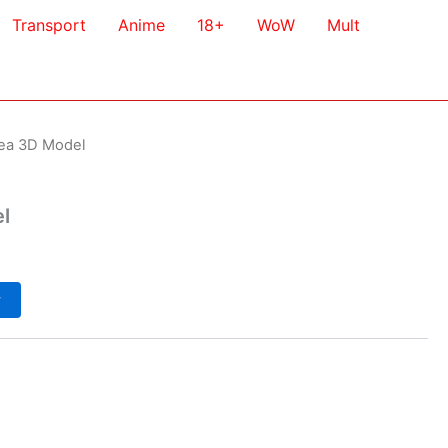
Transport
Anime
18+
WoW
Mult
rea 3D Model
l
у