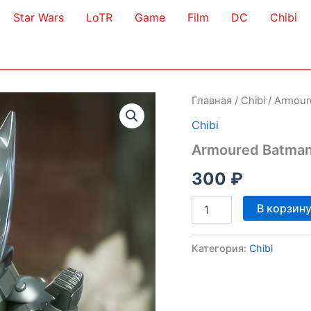
Star Wars
LoTR
Game
Film
DC
Chibi
Главная
/
Chibi
/ Armour
Chibi
Armoured Batman
300
₽
Количество
В корзин
товара
Armoured
Batman
Категория:
Chibi
Chibi
3D
Model