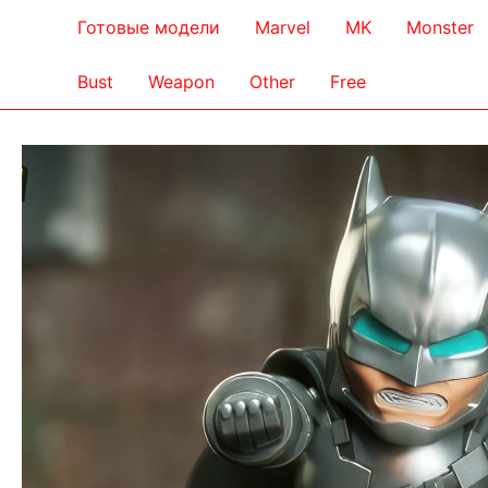
Готовые модели
Marvel
MK
Monster
Bust
Weapon
Other
Free