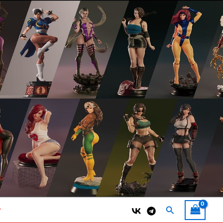
Поиск
т