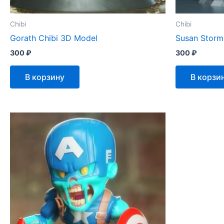
Chibi
Chibi
Gorath Chibi 3D Model
Susan Storm
300
₽
300
₽
В корзину
В корзи