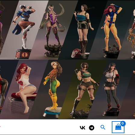
Поиск
т