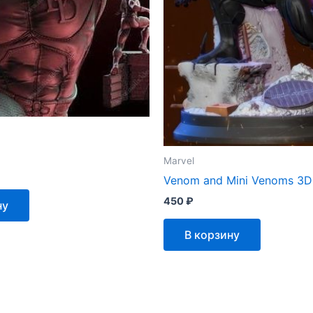
Marvel
Venom and Mini Venoms 3D
450
₽
ну
В корзину