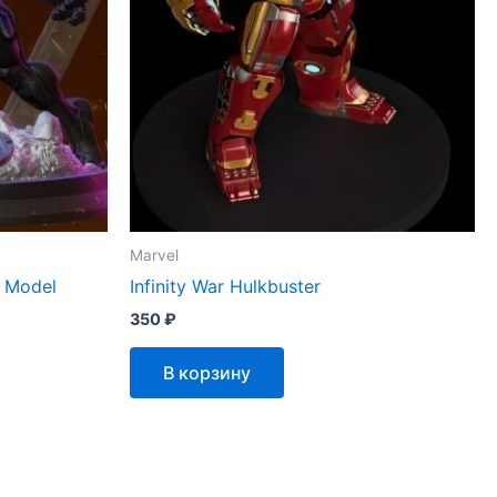
Marvel
 Model
Infinity War Hulkbuster
350
₽
В корзину