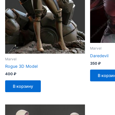
Marvel
Daredevil
Marvel
350
₽
Rogue 3D Model
400
₽
В корзи
В корзину