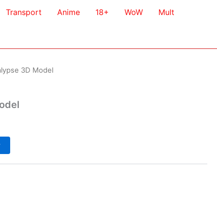
Transport
Anime
18+
WoW
Mult
alypse 3D Model
odel
у