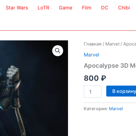
Star Wars
LoTR
Game
Film
DC
Chibi
Главная
/
Marvel
/ Apoc
Marvel
Apocalypse 3D M
800
₽
Количество
В корзин
товара
Apocalypse
3D
Категория:
Marvel
Model