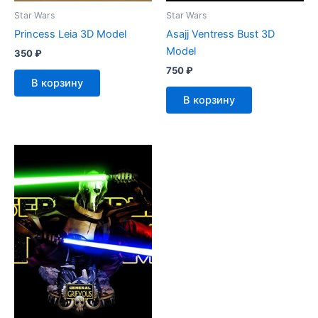
Star Wars
Star Wars
Princess Leia 3D Model
Asajj Ventress Bust 3D
Model
350
₽
750
₽
В корзину
В корзину