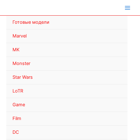
Перейти
к
содержимому
Готовые модели
Marvel
MK
Monster
Star Wars
LoTR
Game
Film
DC