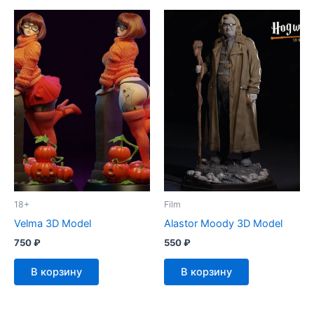
18+
Film
Velma 3D Model
Alastor Moody 3D Model
750
₽
550
₽
В корзину
В корзину