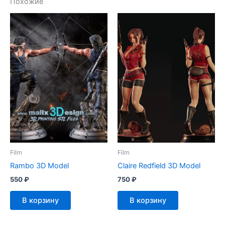
Похожие
Film
Film
Rambo 3D Model
Claire Redfield 3D Model
550
₽
750
₽
В корзину
В корзину