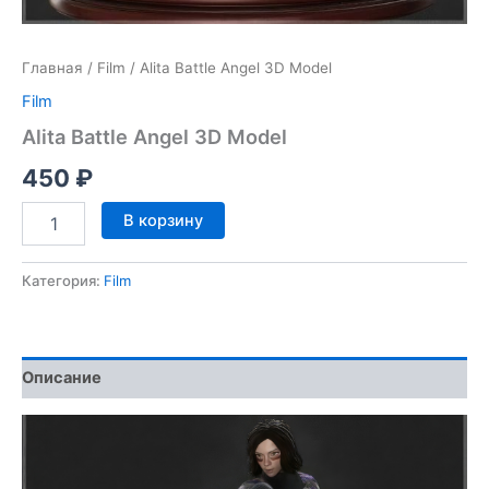
Главная
/
Film
/ Alita Battle Angel 3D Model
Film
Alita Battle Angel 3D Model
450
₽
Количество
В корзину
товара
Alita
Battle
Категория:
Film
Angel
3D
Model
Описание