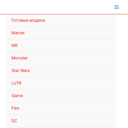
Перейти
к
содержимому
Готовые модели
Marvel
MK
Monster
Star Wars
LoTR
Game
Film
DC