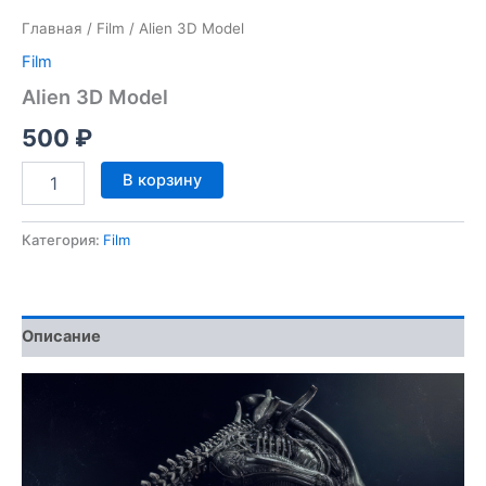
Главная
/
Film
/ Alien 3D Model
Film
Alien 3D Model
500
₽
Количество
В корзину
товара
Alien
3D
Категория:
Film
Model
Описание