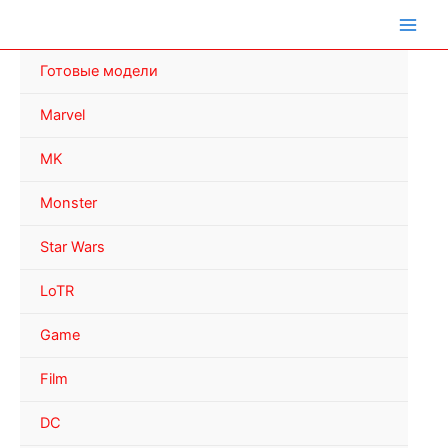
Перейти
к
содержимому
Готовые модели
Marvel
MK
Monster
Star Wars
LoTR
Game
Film
DC