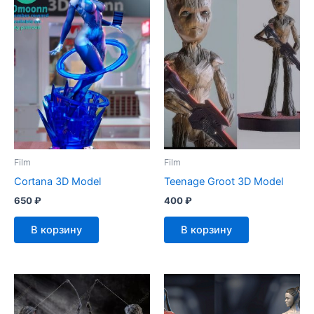
Film
Film
Cortana 3D Model
Teenage Groot 3D Model
650
₽
400
₽
В корзину
В корзину