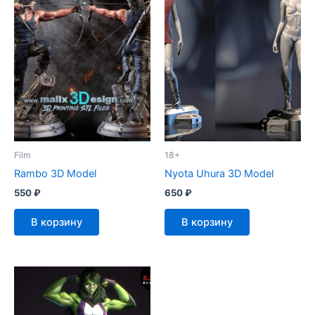
Film
18+
Rambo 3D Model
Nyota Uhura 3D Model
550
₽
650
₽
В корзину
В корзину