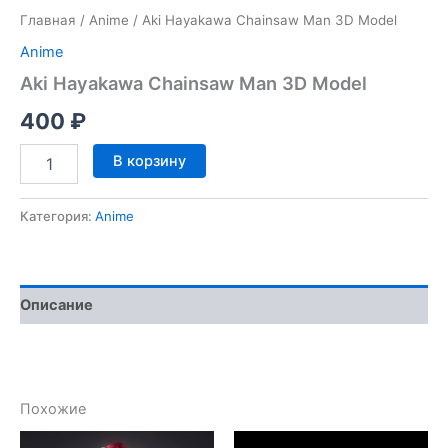
Главная
/
Anime
/ Aki Hayakawa Chainsaw Man 3D Model
Anime
Aki Hayakawa Chainsaw Man 3D Model
400
₽
Количество
В корзину
товара
Aki
Hayakawa
Категория:
Anime
Chainsaw
Man
3D
Model
Описание
Похожие