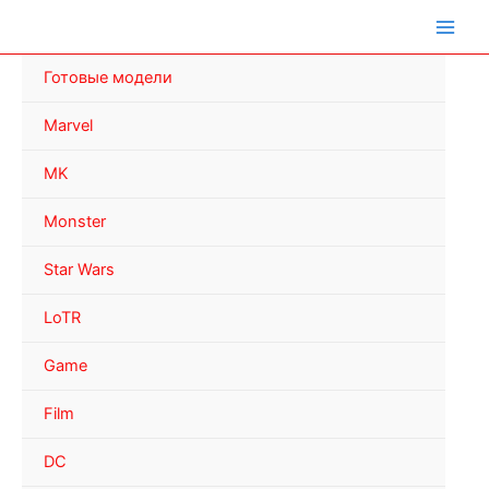
Перейти
к
содержимому
Готовые модели
Marvel
MK
Monster
Star Wars
LoTR
Game
Film
DC