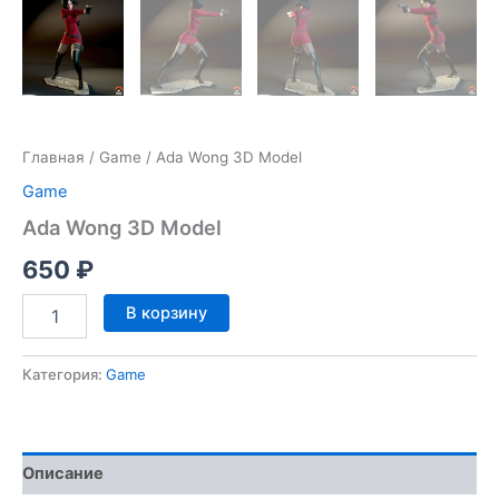
Главная
/
Game
/ Ada Wong 3D Model
Game
Ada Wong 3D Model
650
₽
Количество
В корзину
товара
Ada
Wong
Категория:
Game
3D
Model
Описание