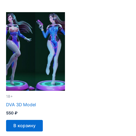
18+
DVA 3D Model
550
₽
В корзину