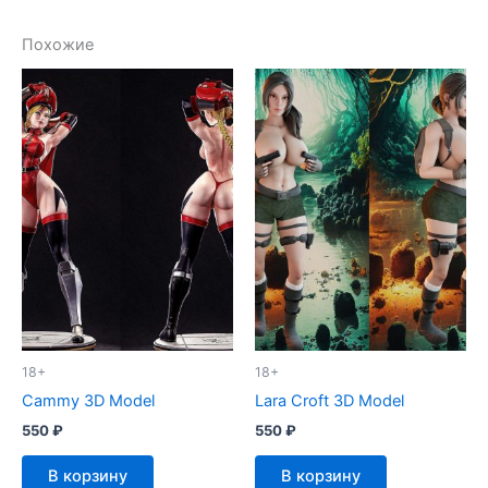
Похожие
18+
18+
Cammy 3D Model
Lara Croft 3D Model
550
₽
550
₽
В корзину
В корзину