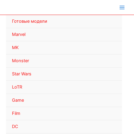
Перейти
к
содержимому
Готовые модели
Marvel
MK
Monster
Star Wars
LoTR
Game
Film
DC