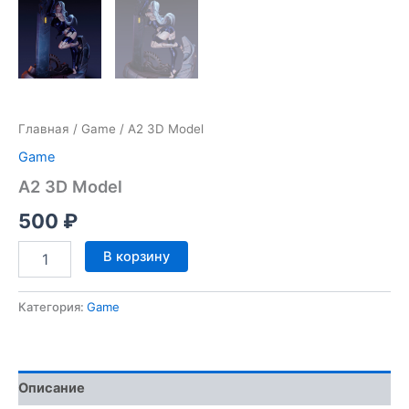
Главная
/
Game
/ A2 3D Model
Game
A2 3D Model
500
₽
Количество
В корзину
товара
A2
3D
Категория:
Game
Model
Описание