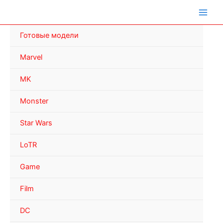
Перейти
к
содержимому
Готовые модели
Marvel
MK
Monster
Star Wars
LoTR
Game
Film
DC