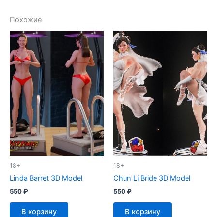
Похожие
18+
18+
Linda Barret 3D Model
Chun Li Bride 3D Model
550
₽
550
₽
В корзину
В корзину