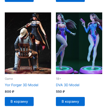
Game
18+
Yor Forger 3D Model
DVA 3D Model
800
₽
550
₽
В корзину
В корзину